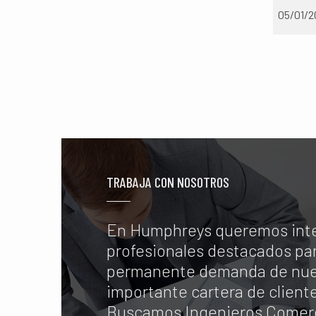
05/01/2
TRABAJA CON NOSOTROS
En Humphreys queremos int
profesionales destacados par
permanente demanda de nue
importante cartera de client
Buscamos Ingenieros Comerc