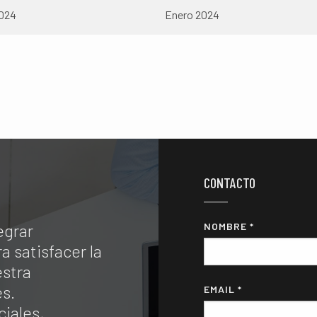
024
Enero 2024
CONTACTO
egrar
NOMBRE *
a satisfacer la
stra
es.
EMAIL *
iales,