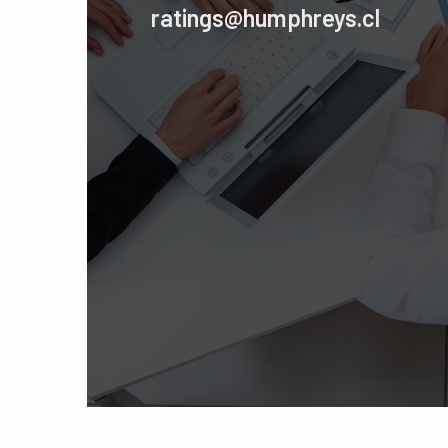
ratings@humphreys.cl