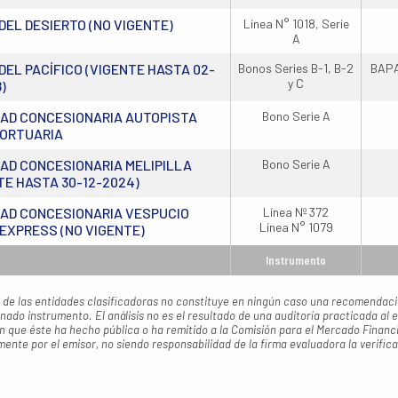
DEL DESIERTO (NO VIGENTE)
Línea N° 1018, Serie
A
DEL PACÍFICO (VIGENTE HASTA 02-
Bonos Series B-1, B-2
BAPA
y C
)
AD CONCESIONARIA AUTOPISTA
Bono Serie A
PORTUARIA
AD CONCESIONARIA MELIPILLA
Bono Serie A
TE HASTA 30-12-2024)
AD CONCESIONARIA VESPUCIO
Línea Nº 372
Línea N° 1079
EXPRESS (NO VIGENTE)
Instrumento
n de las entidades clasificadoras no constituye en ningún caso una recomenda
nado instrumento. El análisis no es el resultado de una auditoría practicada al 
n que éste ha hecho pública o ha remitido a la Comisión para el Mercado Financ
mente por el emisor, no siendo responsabilidad de la firma evaluadora la verifica