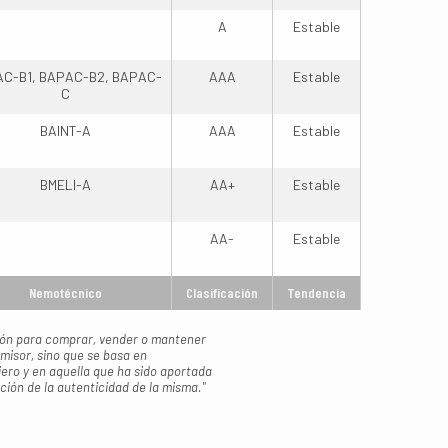
A
Estable
C-B1, BAPAC-B2, BAPAC-
AAA
Estable
C
BAINT-A
AAA
Estable
BMELI-A
AA+
Estable
AA-
Estable
Nemotécnico
Clasificación
Tendencia
ción para comprar, vender o mantener
emisor, sino que se basa en
iero y en aquella que ha sido aportada
ción de la autenticidad de la misma."