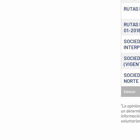
RUTAS 
RUTAS 
01-2018
SOCIED
INTER
SOCIED
(VIGEN
SOCIED
NORTE 
Emisor
"La opinió
un determi
informació
voluntaria