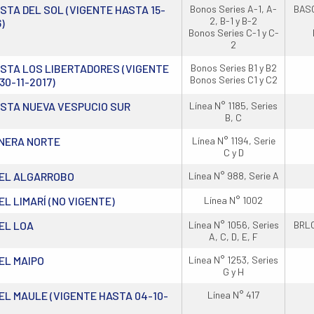
STA DEL SOL (VIGENTE HASTA 15-
Bonos Series A-1, A-
BASO
2, B-1 y B-2
)
Bonos Series C-1 y C-
2
STA LOS LIBERTADORES (VIGENTE
Bonos Series B1 y B2
Bonos Series C1 y C2
30-11-2017)
STA NUEVA VESPUCIO SUR
Línea N° 1185, Series
B, C
NERA NORTE
Línea N° 1194, Serie
C y D
DEL ALGARROBO
Línea N° 988, Serie A
EL LIMARÍ (NO VIGENTE)
Línea N° 1002
EL LOA
Línea N° 1056, Series
BRLO
A, C, D, E, F
EL MAIPO
Línea N° 1253, Series
G y H
EL MAULE (VIGENTE HASTA 04-10-
Línea N° 417