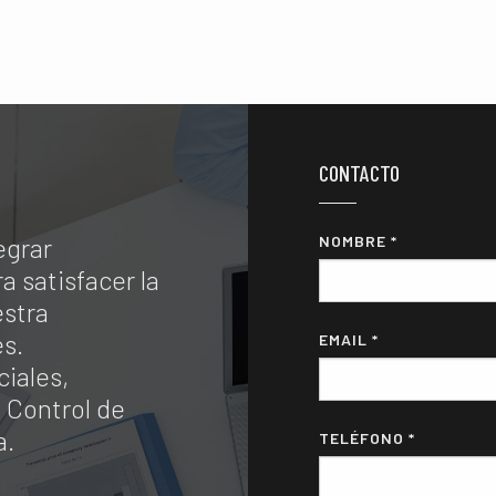
CONTACTO
egrar
NOMBRE *
a satisfacer la
stra
es.
EMAIL *
iales,
 Control de
a.
TELÉFONO *